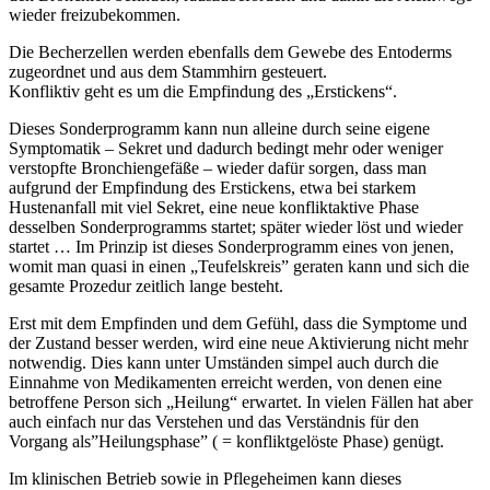
wieder freizubekommen.
Die Becherzellen werden ebenfalls dem Gewebe des Entoderms
zugeordnet und aus dem Stammhirn gesteuert.
Konfliktiv geht es um die Empfindung des „Erstickens“.
Dieses Sonderprogramm kann nun alleine durch seine eigene
Symptomatik – Sekret und dadurch bedingt mehr oder weniger
verstopfte Bronchiengefäße – wieder dafür sorgen, dass man
aufgrund der Empfindung des Erstickens, etwa bei starkem
Hustenanfall mit viel Sekret, eine neue konfliktaktive Phase
desselben Sonderprogramms startet; später wieder löst und wieder
startet … Im Prinzip ist dieses Sonderprogramm eines von jenen,
womit man quasi in einen „Teufelskreis” geraten kann und sich die
gesamte Prozedur zeitlich lange besteht.
Erst mit dem Empfinden und dem Gefühl, dass die Symptome und
der Zustand besser werden, wird eine neue Aktivierung nicht mehr
notwendig. Dies kann unter Umständen simpel auch durch die
Einnahme von Medikamenten erreicht werden, von denen eine
betroffene Person sich „Heilung“ erwartet. In vielen Fällen hat aber
auch einfach nur das Verstehen und das Verständnis für den
Vorgang als”Heilungsphase” ( = konfliktgelöste Phase) genügt.
Im klinischen Betrieb sowie in Pflegeheimen kann dieses