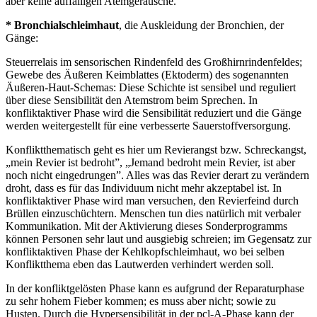
aber keine auffälligen Atemgeräusche.
* Bronchialschleimhaut
, die Auskleidung der Bronchien, der
Gänge:
Steuerrelais im sensorischen Rindenfeld des Großhirnrindenfeldes;
Gewebe des Äußeren Keimblattes (Ektoderm) des sogenannten
Äußeren-Haut-Schemas: Diese Schichte ist sensibel und reguliert
über diese Sensibilität den Atemstrom beim Sprechen. In
konfliktaktiver Phase wird die Sensibilität reduziert und die Gänge
werden weitergestellt für eine verbesserte Sauerstoffversorgung.
Konfliktthematisch geht es hier um Revierangst bzw. Schreckangst,
„mein Revier ist bedroht”, „Jemand bedroht mein Revier, ist aber
noch nicht eingedrungen”. Alles was das Revier derart zu verändern
droht, dass es für das Individuum nicht mehr akzeptabel ist. In
konfliktaktiver Phase wird man versuchen, den Revierfeind durch
Brüllen einzuschüchtern. Menschen tun dies natürlich mit verbaler
Kommunikation. Mit der Aktivierung dieses Sonderprogramms
können Personen sehr laut und ausgiebig schreien; im Gegensatz zur
konfliktaktiven Phase der Kehlkopfschleimhaut, wo bei selben
Konfliktthema eben das Lautwerden verhindert werden soll.
In der konfliktgelösten Phase kann es aufgrund der Reparaturphase
zu sehr hohem Fieber kommen; es muss aber nicht; sowie zu
Husten. Durch die Hypersensibilität in der pcl-A-Phase kann der