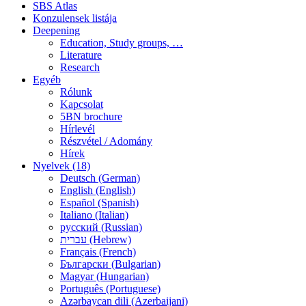
SBS Atlas
Konzulensek listája
Deepening
Education, Study groups, …
Literature
Research
Egyéb
Rólunk
Kapcsolat
5BN brochure
Hírlevél
Részvétel / Adomány
Hírek
Nyelvek (18)
Deutsch (German)
English (English)
Español (Spanish)
Italiano (Italian)
русский (Russian)
עברית (Hebrew)
Français (French)
Български (Bulgarian)
Magyar (Hungarian)
Português (Portuguese)
Azərbaycan dili (Azerbaijani)