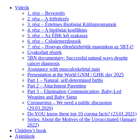
Videók
1. rész – Bevezetés
2. rész – A felfedezés
3. rész – Értelmes Biológiai Különprogramok
4. rész – A biológiai konfliktus
5. rész – Az ÉBK két szakasza
6. rész – Csíralemeztípusok
7. rész – Hogyan ellenőrizhetjük magunkon az 5BT-t?
Gyakorlati részek
5BN documentary: Successful natural ways despite
cancer diagnosis
Assistance with musculoskeletal pain
Presentation at the World GNM / GHK day 2025
Part 1 – Natural, self-determined births
Part 2 – Attachment Parenting
Part 3 – Elimination Communication, Baby-Led
Weaning and Baby Signs
Coronavirus – We need a public discussion
(29.03.2020)
Do YOU know these top 10 corona facts? (23.01.2021)
Series: About the Motives of the Unvaccinated (January
2022)
Children’s book
Ajánlások