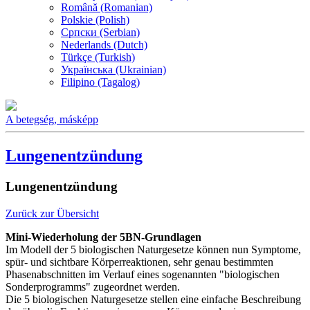
Română (Romanian)
Polskie (Polish)
Српски (Serbian)
Nederlands (Dutch)
Türkçe (Turkish)
Українська (Ukrainian)
Filipino (Tagalog)
A betegség, másképp
Lungenentzündung
Lungenentzündung
Zurück zur Übersicht
Mini-Wiederholung der 5BN-Grundlagen
Im Modell der 5 biologischen Naturgesetze können nun Symptome,
spür- und sichtbare Körperreaktionen, sehr genau bestimmten
Phasenabschnitten im Verlauf eines sogenannten "biologischen
Sonderprogramms" zugeordnet werden.
Die 5 biologischen Naturgesetze stellen eine einfache Beschreibung