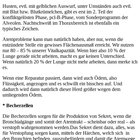
Husten, evtl. mit gelblichen Auswurf, unter Umständen auch evtl.
mit Blut bzw. Blutkrümelchen, gibt es erst im 2. Teil der
konfliktgelösten Phase, pcl-B-Phase, vom Sonderprogramm der
Alveolen. Nachtschweiß im Thoraxbereich ist ebenfalls ein
typisches Zeichen.
Atemprobleme kann man natürlich haben, aber nur, wenn die
entzündete Stelle ein gewisses Flächenausmaß erreicht. Wir nutzen
nur 80 – 85 % unserer Vitalkapazität. Wenn hier also 10 % der
Lunge gerade nicht arbeiten, macht es gar keinen Unterschied.
Wenn natürlich 20 % der Lunge nicht mehr arbeiten, dann merke ich
es.
Wenn eine Reparatur passiert, dann wird auch Ödem, also
Flüssigkeit, angezogen und es schwillt ein bisschen auf. Und
dadurch wird dann natürlich dieser Herd größer wegen dem
umliegenden Ödem.
* Becherzellen
Die Becherzellen sorgen für die Produktion von Sekret, wenn die
Bronchialgänge und somit der Atemtrakt – scheinbar oder real – als
verstopft wahrgenommen werden.Das Sekret dient dazu, alles, was
für Verstopfung sorgen kann, mittels der Härchen, welch sich in
den Bronchien befinden, rauszubefördern und damit die Atemwege