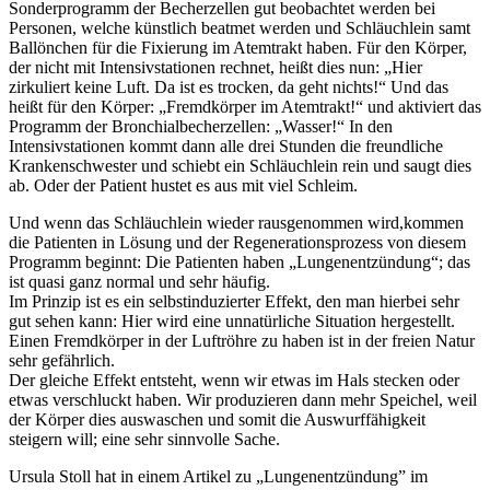
Sonderprogramm der Becherzellen gut beobachtet werden bei
Personen, welche künstlich beatmet werden und Schläuchlein samt
Ballönchen für die Fixierung im Atemtrakt haben. Für den Körper,
der nicht mit Intensivstationen rechnet, heißt dies nun: „Hier
zirkuliert keine Luft. Da ist es trocken, da geht nichts!“ Und das
heißt für den Körper: „Fremdkörper im Atemtrakt!“ und aktiviert das
Programm der Bronchialbecherzellen: „Wasser!“ In den
Intensivstationen kommt dann alle drei Stunden die freundliche
Krankenschwester und schiebt ein Schläuchlein rein und saugt dies
ab. Oder der Patient hustet es aus mit viel Schleim.
Und wenn das Schläuchlein wieder rausgenommen wird,kommen
die Patienten in Lösung und der Regenerationsprozess von diesem
Programm beginnt: Die Patienten haben „Lungenentzündung“; das
ist quasi ganz normal und sehr häufig.
Im Prinzip ist es ein selbstinduzierter Effekt, den man hierbei sehr
gut sehen kann: Hier wird eine unnatürliche Situation hergestellt.
Einen Fremdkörper in der Luftröhre zu haben ist in der freien Natur
sehr gefährlich.
Der gleiche Effekt entsteht, wenn wir etwas im Hals stecken oder
etwas verschluckt haben. Wir produzieren dann mehr Speichel, weil
der Körper dies auswaschen und somit die Auswurffähigkeit
steigern will; eine sehr sinnvolle Sache.
Ursula Stoll hat in einem Artikel zu „Lungenentzündung” im