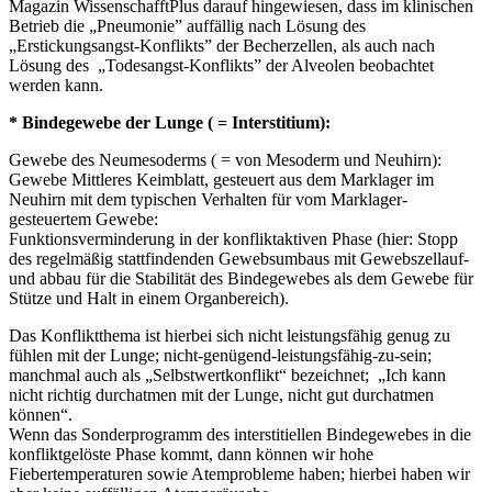
Magazin WissenschafftPlus darauf hingewiesen, dass im klinischen
Betrieb die „Pneumonie” auffällig nach Lösung des
„Erstickungsangst-Konflikts” der Becherzellen, als auch nach
Lösung des „Todesangst-Konflikts” der Alveolen beobachtet
werden kann.
* Bindegewebe der Lunge ( = Interstitium):
Gewebe des Neumesoderms ( = von Mesoderm und Neuhirn):
Gewebe Mittleres Keimblatt, gesteuert aus dem Marklager im
Neuhirn mit dem typischen Verhalten für vom Marklager-
gesteuertem Gewebe:
Funktionsverminderung in der konfliktaktiven Phase (hier: Stopp
des regelmäßig stattfindenden Gewebsumbaus mit Gewebszellauf-
und abbau für die Stabilität des Bindegewebes als dem Gewebe für
Stütze und Halt in einem Organbereich).
Das Konfliktthema ist hierbei sich nicht leistungsfähig genug zu
fühlen mit der Lunge; nicht-genügend-leistungsfähig-zu-sein;
manchmal auch als „Selbstwertkonflikt“ bezeichnet; „Ich kann
nicht richtig durchatmen mit der Lunge, nicht gut durchatmen
können“.
Wenn das Sonderprogramm des interstitiellen Bindegewebes in die
konfliktgelöste Phase kommt, dann können wir hohe
Fiebertemperaturen sowie Atemprobleme haben; hierbei haben wir