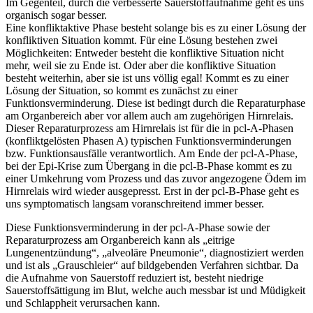
Im Gegenteil, durch die verbesserte Sauerstoffaufnahme geht es uns
organisch sogar besser.
Eine konfliktaktive Phase besteht solange bis es zu einer Lösung der
konfliktiven Situation kommt. Für eine Lösung bestehen zwei
Möglichkeiten: Entweder besteht die konfliktive Situation nicht
mehr, weil sie zu Ende ist. Oder aber die konfliktive Situation
besteht weiterhin, aber sie ist uns völlig egal! Kommt es zu einer
Lösung der Situation, so kommt es zunächst zu einer
Funktionsverminderung. Diese ist bedingt durch die Reparaturphase
am Organbereich aber vor allem auch am zugehörigen Hirnrelais.
Dieser Reparaturprozess am Hirnrelais ist für die in pcl-A-Phasen
(konfliktgelösten Phasen A) typischen Funktionsverminderungen
bzw. Funktionsausfälle verantwortlich. Am Ende der pcl-A-Phase,
bei der Epi-Krise zum Übergang in die pcl-B-Phase kommt es zu
einer Umkehrung vom Prozess und das zuvor angezogene Ödem im
Hirnrelais wird wieder ausgepresst. Erst in der pcl-B-Phase geht es
uns symptomatisch langsam voranschreitend immer besser.
Diese Funktionsverminderung in der pcl-A-Phase sowie der
Reparaturprozess am Organbereich kann als „eitrige
Lungenentzündung“, „alveoläre Pneumonie“, diagnostiziert werden
und ist als „Grauschleier“ auf bildgebenden Verfahren sichtbar. Da
die Aufnahme von Sauerstoff reduziert ist, besteht niedrige
Sauerstoffsättigung im Blut, welche auch messbar ist und Müdigkeit
und Schlappheit verursachen kann.