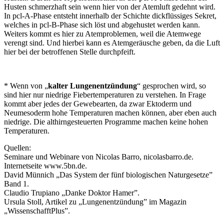
Husten schmerzhaft sein wenn hier von der Atemluft gedehnt wird.
In pcl-A-Phase entsteht innerhalb der Schichte dickflüssiges Sekret,
welches in pcl-B-Phase sich löst und abgehustet werden kann.
Weiters kommt es hier zu Atemproblemen, weil die Atemwege
verengt sind. Und hierbei kann es Atemgeräusche geben, da die Luft
hier bei der betroffenen Stelle durchpfeift.
* Wenn von „
kalter Lungenentzündung
“ gesprochen wird, so
sind hier nur niedrige Fiebertemperaturen zu verstehen. In Frage
kommt aber jedes der Gewebearten, da zwar Ektoderm und
Neumesoderm hohe Temperaturen machen können, aber eben auch
niedrige. Die althirngesteuerten Programme machen keine hohen
Temperaturen.
Quellen:
Seminare und Webinare von Nicolas Barro, nicolasbarro.de.
Internetseite www.5bn.de.
David Münnich „Das System der fünf biologischen Naturgesetze”
Band 1.
Claudio Trupiano „Danke Doktor Hamer”.
Ursula Stoll, Artikel zu „Lungenentzündung” im Magazin
„WissenschafftPlus”.