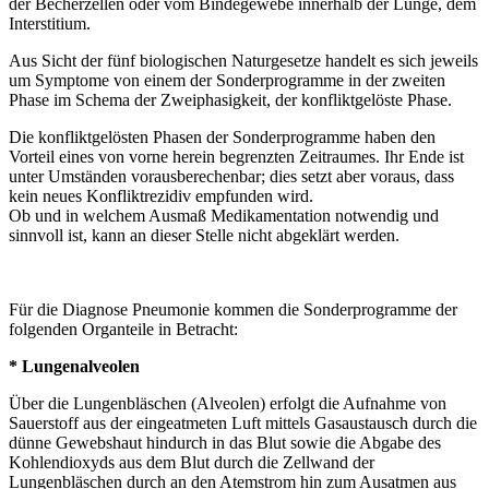
der Becherzellen oder vom Bindegewebe innerhalb der Lunge, dem
Interstitium.
Aus Sicht der fünf biologischen Naturgesetze handelt es sich jeweils
um Symptome von einem der Sonderprogramme in der zweiten
Phase im Schema der Zweiphasigkeit, der konfliktgelöste Phase.
Die konfliktgelösten Phasen der Sonderprogramme haben den
Vorteil eines von vorne herein begrenzten Zeitraumes. Ihr Ende ist
unter Umständen vorausberechenbar; dies setzt aber voraus, dass
kein neues Konfliktrezidiv empfunden wird.
Ob und in welchem Ausmaß Medikamentation notwendig und
sinnvoll ist, kann an dieser Stelle nicht abgeklärt werden.
Für die Diagnose Pneumonie kommen die Sonderprogramme der
folgenden Organteile in Betracht:
* Lungenalveolen
Über die Lungenbläschen (Alveolen) erfolgt die Aufnahme von
Sauerstoff aus der eingeatmeten Luft mittels Gasaustausch durch die
dünne Gewebshaut hindurch in das Blut sowie die Abgabe des
Kohlendioxyds aus dem Blut durch die Zellwand der
Lungenbläschen durch an den Atemstrom hin zum Ausatmen aus