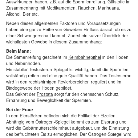
Auswirkungen haben, z.B. auf die Spermienreifung. Giftstoffe im
Zusammenhang mit Medikamenten, Rauchen, Marihuana,
Alkohol, Bier etc.
Neben diesen allgemeinen Faktoren und Voraussetzungen
haben eine ganze Reihe von Geweben Einfluss darauf, ob es zu
einer Schwangerschaft kommt. Zuerst ein kurzer Überblick der
wichstigsten Gewebe in diesem Zusammenhang:
Beim Mann:
Die Samenreifung geschieht im
Keimbahnepithel
in den Hoden
und Nebenhoden.
Ein stabiler Testosteron-Spiegel ist wichtig, damit die Spermien
vollständig reifen und eine gute Qualität haben. Das Testosteron
wird in den
rechtshirnigen Revierbereichen
reguliert und im
Bindegewebe der Hoden
gebildet.
Das Sekret der
Prostata
sorgt für den chemischen Schutz,
Ernährung und Beweglichkeit der Spermien.
Bei der Frau:
In den Eierstöcken befinden sich die
Follikel der Eizellen
.
Abhängig vom Östrogen-Spiegel kommt es zum Eisprung und
wird die
Gebärmutterschleimhaut
aufgebaut, um die Einnistung
des befruchteten Eis zu ermöglichen. Der Östrogen-Spiegel wird