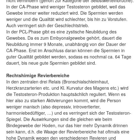
nicht verhindern (gehört zur Kategorie der Selbstwerteinbrüche).
In der CA-Phase wird weniger Testosteron gebildet, weil das
Gewebe immer weiter reduziert wird. Die Spermien werden
weniger und die Qualität wird schlechter, bis hin zu Vorstufen.
Auch verringert sich der Geschlechtstrieb.
In der PCL-Phase gibt es eine zystische Neubildung des
Gewebes. Da es zum Embyonalgewebe gehört, dauert die
Neubildung immer 9 Monate, unabhängig von der Dauer der
CA-Phase. Erst im Anschluss daran können die Spermien in
guter Qualität gebildet werden, sodass es nochmal ca. 64 Tage
dauert, bis neue gute Spermien gebildet sind.
Rechtshirnige Revierbereiche
In den zentralen drei Relais (Bronschialschleimhaut,
Herzkranzarterien etc. und Kl. Kurvatur des Magens etc.) wird
die Testosteron-Produktion hauptsächlich reguliert. Wenn es
hier also zu starken Aktivierungen kommt, wird die Person
weniger manisch (also depressiv, introvertierter,
harmoniebedüftiger, …) und es verringert sich der Testosteron-
Spiegel. Die Auswirkungen sind die gleichen wie beim
Bindegewebe der Hoden, nur das hier mehr Dynamik drinnen
sein kann, d.h. die Waage der Revierbereiche hat oftmals eine
hohe Dynamik wegen den verschiedenen Revieren und