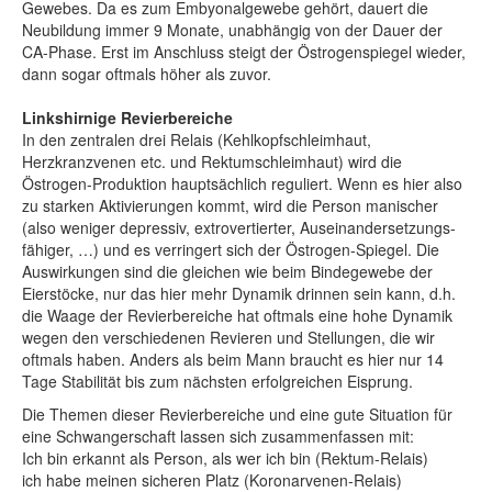
Gewebes. Da es zum Embyonalgewebe gehört, dauert die
Neubildung immer 9 Monate, unabhängig von der Dauer der
CA-Phase. Erst im Anschluss steigt der Östrogenspiegel wieder,
dann sogar oftmals höher als zuvor.
Linkshirnige Revierbereiche
In den zentralen drei Relais (Kehlkopfschleimhaut,
Herzkranzvenen etc. und Rektumschleimhaut) wird die
Östrogen-Produktion hauptsächlich reguliert. Wenn es hier also
zu starken Aktivierungen kommt, wird die Person manischer
(also weniger depressiv, extrovertierter, Auseinandersetzungs-
fähiger, …) und es verringert sich der Östrogen-Spiegel. Die
Auswirkungen sind die gleichen wie beim Bindegewebe der
Eierstöcke, nur das hier mehr Dynamik drinnen sein kann, d.h.
die Waage der Revierbereiche hat oftmals eine hohe Dynamik
wegen den verschiedenen Revieren und Stellungen, die wir
oftmals haben. Anders als beim Mann braucht es hier nur 14
Tage Stabilität bis zum nächsten erfolgreichen Eisprung.
Die Themen dieser Revierbereiche und eine gute Situation für
eine Schwangerschaft lassen sich zusammenfassen mit:
Ich bin erkannt als Person, als wer ich bin (Rektum-Relais)
ich habe meinen sicheren Platz (Koronarvenen-Relais)