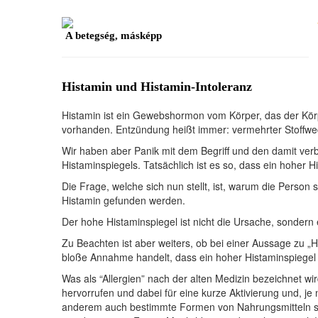
A betegség, másképp
Histamin und Histamin-Intoleranz
Histamin ist ein Gewebshormon vom Körper, das der Kör
vorhanden. Entzündung heißt immer: vermehrter Stoffwe
Wir haben aber Panik mit dem Begriff und den damit ve
Histaminspiegels. Tatsächlich ist es so, dass ein hoher 
Die Frage, welche sich nun stellt, ist, warum die Perso
Histamin gefunden werden.
Der hohe Histaminspiegel ist nicht die Ursache, sondern 
Zu Beachten ist aber weiters, ob bei einer Aussage zu 
bloße Annahme handelt, dass ein hoher Histaminspiegel v
Was als “Allergien” nach der alten Medizin bezeichnet wi
hervorrufen und dabei für eine kurze Aktivierung und, 
anderem auch bestimmte Formen von Nahrungsmitteln sei