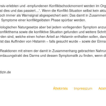
tensiv-erlebten und -empfundenen Konfliktschockmoment werden im Org
st dies und das passiert…”. Wenn die Konflikt-Situation selbst kein akt
noch immer als Warnsignal abgespeichert sein: Das damit in Zusamme
 Symptome einer konfliktgelösten Phase spürbar werden.
r biologischen Naturgesetze aber bei jedem vorliegenden Symptom an
Konfliktthema sowie die konfliktive Situation gefunden und weitere Sc
den sind, welche einen hohen Anteil an Histamin enthalten sollen, dan
 ist das Auffinden von Histamin – falls gesucht wurde – sowie der Einna
zu Reaktionen mit einem der damit in Zusammenhang gebrachten Nahrun
Verdauungstrakt des Darms und dessen Symptomatik zu finden, wenn di
dizin.de
Áttekintés
Impresszum
Adat