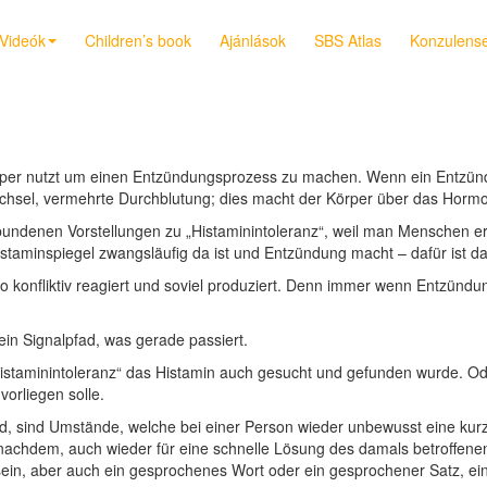
Videók
Children’s book
Ajánlások
SBS Atlas
Konzulensek
per nutzt um einen Entzündungsprozess zu machen. Wenn ein Entzündu
chsel, vermehrte Durchblutung; dies macht der Körper über das Hormo
rbundenen Vorstellungen zu „Histaminintoleranz“, weil man Menschen 
Histaminspiegel zwangsläufig da ist und Entzündung macht – dafür ist d
n so konfliktiv reagiert und soviel produziert. Denn immer wenn Entzün
ein Signalpfad, was gerade passiert.
„Histaminintoleranz“ das Histamin auch gesucht und gefunden wurde. 
orliegen solle.
rd, sind Umstände, welche bei einer Person wieder unbewusst eine kurze 
je nachdem, auch wieder für eine schnelle Lösung des damals betroff
n, aber auch ein gesprochenes Wort oder ein gesprochener Satz, ein