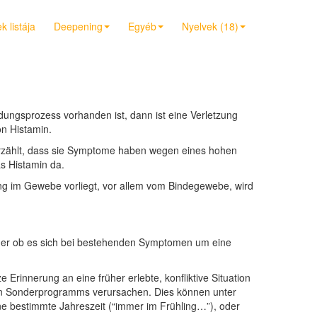
 listája
Deepening
Egyéb
Nyelvek (18)
ngsprozess vorhanden ist, dann ist eine Verletzung
n Histamin.
erzählt, dass sie Symptome haben wegen eines hohen
as Histamin da.
dung im Gewebe vorliegt, vor allem vom Bindegewebe, wird
Oder ob es sich bei bestehenden Symptomen um eine
Erinnerung an eine früher erlebte, konfliktive Situation
enen Sonderprogramms verursachen. Dies können unter
e bestimmte Jahreszeit (“immer im Frühling…”), oder