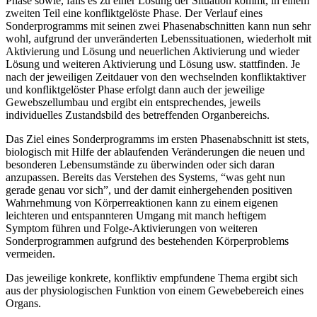
Phase sowie, falls es zu einer Lösung der Situation kommt, in einem
zweiten Teil eine konfliktgelöste Phase. Der Verlauf eines
Sonderprogramms mit seinen zwei Phasenabschnitten kann nun sehr
wohl, aufgrund der unveränderten Lebenssituationen, wiederholt mit
Aktivierung und Lösung und neuerlichen Aktivierung und wieder
Lösung und weiteren Aktivierung und Lösung usw. stattfinden. Je
nach der jeweiligen Zeitdauer von den wechselnden konfliktaktiver
und konfliktgelöster Phase erfolgt dann auch der jeweilige
Gewebszellumbau und ergibt ein entsprechendes, jeweils
individuelles Zustandsbild des betreffenden Organbereichs.
Das Ziel eines Sonderprogramms im ersten Phasenabschnitt ist stets,
biologisch mit Hilfe der ablaufenden Veränderungen die neuen und
besonderen Lebensumstände zu überwinden oder sich daran
anzupassen. Bereits das Verstehen des Systems, “was geht nun
gerade genau vor sich”, und der damit einhergehenden positiven
Wahrnehmung von Körperreaktionen kann zu einem eigenen
leichteren und entspannteren Umgang mit manch heftigem
Symptom führen und Folge-Aktivierungen von weiteren
Sonderprogrammen aufgrund des bestehenden Körperproblems
vermeiden.
Das jeweilige konkrete, konfliktiv empfundene Thema ergibt sich
aus der physiologischen Funktion von einem Gewebebereich eines
Organs.