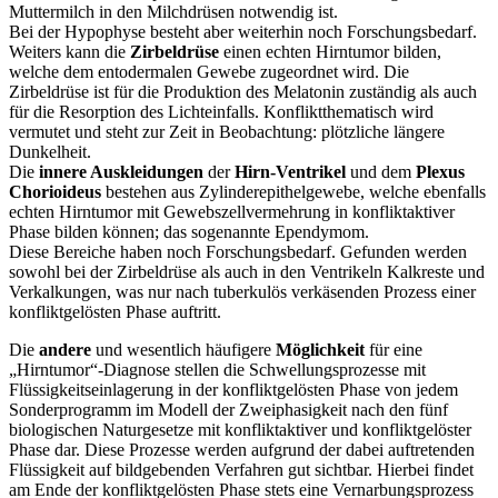
Muttermilch in den Milchdrüsen notwendig ist.
Bei der Hypophyse besteht aber weiterhin noch Forschungsbedarf.
Weiters kann die
Zirbeldrüse
einen echten Hirntumor bilden,
welche dem entodermalen Gewebe zugeordnet wird. Die
Zirbeldrüse ist für die Produktion des Melatonin zuständig als auch
für die Resorption des Lichteinfalls. Konfliktthematisch wird
vermutet und steht zur Zeit in Beobachtung: plötzliche längere
Dunkelheit.
Die
innere Auskleidungen
der
Hirn-Ventrikel
und dem
Plexus
Chorioideus
bestehen aus Zylinderepithelgewebe, welche ebenfalls
echten Hirntumor mit Gewebszellvermehrung in konfliktaktiver
Phase bilden können; das sogenannte Ependymom.
Diese Bereiche haben noch Forschungsbedarf. Gefunden werden
sowohl bei der Zirbeldrüse als auch in den Ventrikeln Kalkreste und
Verkalkungen, was nur nach tuberkulös verkäsenden Prozess einer
konfliktgelösten Phase auftritt.
Die
andere
und wesentlich häufigere
Möglichkeit
für eine
„Hirntumor“-Diagnose stellen die Schwellungsprozesse mit
Flüssigkeitseinlagerung in der konfliktgelösten Phase von jedem
Sonderprogramm im Modell der Zweiphasigkeit nach den fünf
biologischen Naturgesetze mit konfliktaktiver und konfliktgelöster
Phase dar. Diese Prozesse werden aufgrund der dabei auftretenden
Flüssigkeit auf bildgebenden Verfahren gut sichtbar. Hierbei findet
am Ende der konfliktgelösten Phase stets eine Vernarbungsprozess