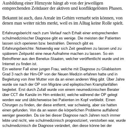
Ausbildung einer Hirnzyste hängt ab von der jeweiligen
entsprechenden Zeitdauer der aktiven und konfliktgelösten Phasen.
Bekannt ist auch, dass Areale im Gehirn vernarbt sein können, von
denen man weiter nichts merkt, weil es im Alltag keine Rolle spielt.
Erfahrungsbericht nach zum Verlauf nach Erhalt einer entsprechenden
schulmedizinischer Diagnose gibt es wenige. Die meisten der Patienten
lassen sich operieren bzw. bestrahlen. Dennoch gibt es
Erfahrungsberichte: Notwendig war sich Zeit gewähren zu lassen und zu
späterem Zeitpunkt eine neue Aufnahme machen zu lassen. So ein
Betroffener aus den Benelux-Staaten, welcher veröffentlicht wurde und im
Internet zu finden ist.
Ein weiterer Fall einer jungen Frau, welche mit Diagnose zu Gliablastom
Grad 3 nach der Hirn-OP von der Neuen Medizin erfahren hatte und in
Begleitung von ihrer Mutter von da an einen anderen Weg gibt. Über Jahre
wurde sie nach der OP von Migräne und epileptischen Krampfanfällen
begleitet. Erst durch Zufall wurde von einem neumedizinischen Berater
über CCT die Kanüle im Hirn entdeckt; welche während der OP gelegt
worden war und üblicherweise bei Patienten im Kopf verbleibt. Einen
Chirurgen zu finden, der diese entfernt, war schwierig, aber sie hatten
einen gefunden. Von da an waren die körperlichen Probleme auffallend
weniger geworden. Da sie bei dieser Diagnose nach Jahren noch immer
lebte und nicht, wie schulmedizinisch prognostiziert, verstorben war, wurde
schulmedizinisch die Diagnose verändert, den diese könne bei der