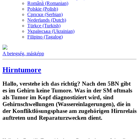
Română (Romanian)
Polskie (Polish)
Српски (Serbian)
Nederlands (Dutch)
Türkçe (Turkish)
Українська (Ukrainian)
Filipino (Tagalog)
A betegség, másképp
Hirntumore
Hallo, verstehe ich das richtig? Nach den 5BN gibt
es im Gehirn keine Tumore. Was in der SM oftmals
als Tumor im Kopf diagnostiziert wird, sind
Gehirnschwellungen (Wassereinlagerungen), die in
der Konfliktlösungsphase am zugehörigen Hirnrelais
auftreten und Reparaturzwecken dient.