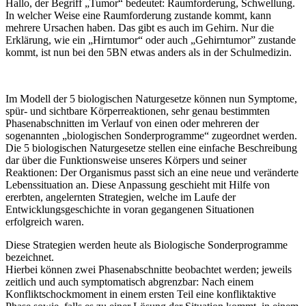
Hallo, der Begriff „Tumor“ bedeutet: Raumforderung, Schwellung.
In welcher Weise eine Raumforderung zustande kommt, kann
mehrere Ursachen haben. Das gibt es auch im Gehirn. Nur die
Erklärung, wie ein „Hirntumor“ oder auch „Gehirntumor” zustande
kommt, ist nun bei den 5BN etwas anders als in der Schulmedizin.
Im Modell der 5 biologischen Naturgesetze können nun Symptome,
spür- und sichtbare Körperreaktionen, sehr genau bestimmten
Phasenabschnitten im Verlauf von einen oder mehreren der
sogenannten „biologischen Sonderprogramme“ zugeordnet werden.
Die 5 biologischen Naturgesetze stellen eine einfache Beschreibung
dar über die Funktionsweise unseres Körpers und seiner
Reaktionen: Der Organismus passt sich an eine neue und veränderte
Lebenssituation an. Diese Anpassung geschieht mit Hilfe von
ererbten, angelernten Strategien, welche im Laufe der
Entwicklungsgeschichte in voran gegangenen Situationen
erfolgreich waren.
Diese Strategien werden heute als Biologische Sonderprogramme
bezeichnet.
Hierbei können zwei Phasenabschnitte beobachtet werden; jeweils
zeitlich und auch symptomatisch abgrenzbar: Nach einem
Konfliktschockmoment in einem ersten Teil eine konfliktaktive