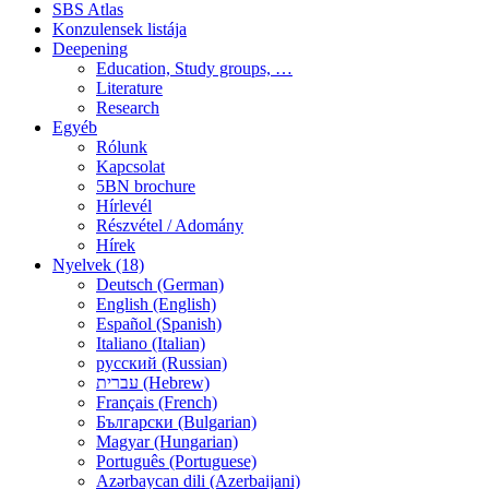
SBS Atlas
Konzulensek listája
Deepening
Education, Study groups, …
Literature
Research
Egyéb
Rólunk
Kapcsolat
5BN brochure
Hírlevél
Részvétel / Adomány
Hírek
Nyelvek (18)
Deutsch (German)
English (English)
Español (Spanish)
Italiano (Italian)
русский (Russian)
עברית (Hebrew)
Français (French)
Български (Bulgarian)
Magyar (Hungarian)
Português (Portuguese)
Azərbaycan dili (Azerbaijani)