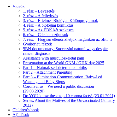
Videók
1. rész – Bevezetés
2. rész – A felfedezés
3. rész – Értelmes Biológiai Különprogramok
4. rész – A biológiai konfliktus
5. rész – Az ÉBK két szakasza
6. rész – Csíralemeztípusok
7. rész – Hogyan ellenőrizhetjük magunkon az 5BT-t?
Gyakorlati részek
5BN documentary: Successful natural ways despite
cancer diagnosis
Assistance with musculoskeletal pain
Presentation at the World GNM / GHK day 2025
Part 1 – Natural, self-determined births
Part 2 – Attachment Parenting
Part 3 – Elimination Communication, Baby-Led
Weaning and Baby Signs
Coronavirus – We need a public discussion
(29.03.2020)
Do YOU know these top 10 corona facts? (23.01.2021)
Series: About the Motives of the Unvaccinated (January
2022)
Children’s book
Ajánlások