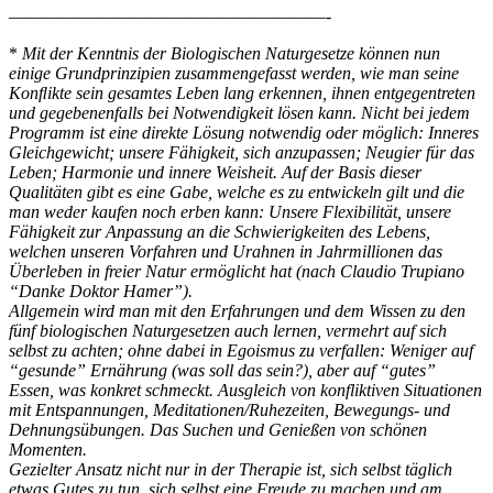
——————————————————-
*
Mit der Kenntnis der Biologischen Naturgesetze können nun
einige Grundprinzipien zusammengefasst werden, wie man seine
Konﬂikte sein gesamtes Leben lang erkennen, ihnen entgegentreten
und gegebenenfalls bei Notwendigkeit lösen kann. Nicht bei jedem
Programm ist eine direkte Lösung notwendig oder möglich: Inneres
Gleichgewicht; unsere Fähigkeit, sich anzupassen; Neugier für das
Leben; Harmonie und innere Weisheit. Auf der Basis dieser
Qualitäten gibt es eine Gabe, welche es zu entwickeln gilt und die
man weder kaufen noch erben kann: Unsere Flexibilität, unsere
Fähigkeit zur Anpassung an die Schwierigkeiten des Lebens,
welchen unseren Vorfahren und Urahnen in Jahrmillionen das
Überleben in freier Natur ermöglicht hat (nach Claudio Trupiano
“Danke Doktor Hamer”).
Allgemein wird man mit den Erfahrungen und dem Wissen zu den
fünf biologischen Naturgesetzen auch lernen, vermehrt auf sich
selbst zu achten; ohne dabei in Egoismus zu verfallen: Weniger auf
“gesunde” Ernährung (was soll das sein?), aber auf “gutes”
Essen, was konkret schmeckt. Ausgleich von konfliktiven Situationen
mit Entspannungen, Meditationen/Ruhezeiten, Bewegungs- und
Dehnungsübungen. Das Suchen und Genießen von schönen
Momenten.
Gezielter Ansatz nicht nur in der Therapie ist, sich selbst täglich
etwas Gutes zu tun, sich selbst eine Freude zu machen und am