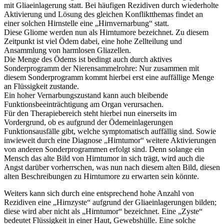
mit Gliaeinlagerung statt. Bei häufigen Rezidiven durch wiederholte
Aktivierung und Lösung des gleichen Konfliktthemas findet an
einer solchen Hirnstelle eine „Hirnvernarbung“ statt.
Diese Gliome werden nun als Hirntumore bezeichnet. Zu diesem
Zeitpunkt ist viel Ödem dabei, eine hohe Zellteilung und
Ansammlung von harmlosen Gliazellen.
Die Menge des Ödems ist bedingt auch durch aktives
Sonderprogramm der Nierensammelrohre: Nur zusammen mit
diesem Sonderprogramm kommt hierbei erst eine auffällige Menge
an Flüssigkeit zustande.
Ein hoher Vernarbungszustand kann auch bleibende
Funktionsbeeinträchtigung am Organ verursachen.
Für den Therapiebereich steht hierbei nun einerseits im
Vordergrund, ob es aufgrund der Ödemeinlagerungen
Funktionsausfälle gibt, welche symptomatisch auffällig sind. Sowie
inwieweit durch eine Diagnose „Hirntumor“ weitere Aktivierungen
von anderen Sonderprogrammen erfolgt sind. Denn solange ein
Mensch das alte Bild von Hirntumor in sich trägt, wird auch die
Angst darüber vorherrschen, was nun nach diesem alten Bild, diesen
alten Beschreibungen zu Hirntumore zu erwarten sein könnte.
Weiters kann sich durch eine entsprechend hohe Anzahl von
Rezidiven eine „Hirnzyste“ aufgrund der Gliaeinlagerungen bilden;
diese wird aber nicht als „Hirntumor“ bezeichnet. Eine „Zyste“
bedeutet Flüssigkeit in einer Haut, Gewebshülle. Eine solche