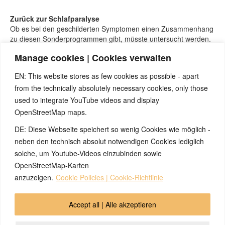
Zurück zur Schlafparalyse
Ob es bei den geschilderten Symptomen einen Zusammenhang
zu diesen Sonderprogrammen gibt, müsste untersucht werden.
Beide Sonderprogramme würden in der PCLA-Phase zu einer
Manage cookies | Cookies verwalten
starken Unterfunktion führen – mit dem Unterschied, dass bei
der Muskulatur beim Bewegungsversuch zusätzlich Schmerzen
EN: This website stores as few cookies as possible - apart
spürbar wären.
from the technically absolutely necessary cookies, only those
Vorstellbar wäre, dass die Anwesenheit eines der obigen
Sonderprogramme durch die verminderte Funktion dazu führt,
used to integrate YouTube videos and display
dass die Aufhebung der normalen nächtlichen Schlafparalyse in
OpenStreetMap maps.
diesem Fall einige Sekunden länger dauert und dadurch
DE: Diese Webseite speichert so wenig Cookies wie möglich -
häufiger bemerkt wird – das ist aber erstmal nur reine
Spekulation und müsste wie gesagt untersucht werden.
neben den technisch absolut notwendigen Cookies lediglich
Genauere Untersuchungen dazu liegen meines Wissens nach
solche, um Youtube-Videos einzubinden sowie
bisher nicht vor.
OpenStreetMap-Karten
anzuzeigen.
Cookie Policies | Cookie-Richtlinie
© 2026 by Ingmar Marquardt
Accept all | Alle akzeptieren
Áttekintés
Impresszum
Adatvédelmi Irányelvek