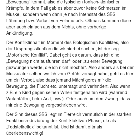
„Bewegung” kommt, also die typischen tonisch-klonischen
Krämpfe. In dem Fall gab es aber zuvor keine Schmerzen im
Muskel, sondern wenn dann je nach Intensität des SBS
Lähmung bzw. Verlust von Feinmotorik. Oftmals kommen diese
aber auch einfach aus dem Nichts, ohne vorherige
Ankündigung.
Der Konfliktinhalt im Moment des Biologischen Konfliktes, also
der Ursprungssituation die wir hierbei suchen, ist der sog.
„Motorische Konflikt”. Dabei geht es darum, dass ich eine
„Bewegung nicht ausführen darf” oder „zu einer Bewegung
gezwungen werde, die ich nicht möchte”. Also anders als bei der
Muskulatur selber, wo ich vom Gefühl versagt habe, geht es hier
um ein Verbot, also dass jemand Mächtigeres mir die
Bewegung, die Flucht etc. untersagt und verhindert. Also wenn
z.B. ein Kind gegen seinen Willen festgehalten wird (während
Wutanfällen, beim Arzt, usw.). Oder auch um den Zwang, dass
mir eine Bewegung vorgeschrieben wird.
Der Sinn dieses SBS liegt im Tierreich vermutlich in der starken
Funktionsreduzierung der Konfliktaktiven Phase, die als
„Todstellreflex” bekannt ist. Und ist damit oftmals
überlebenswichtig!