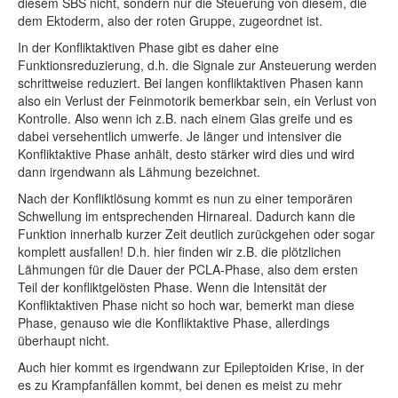
diesem SBS nicht, sondern nur die Steuerung von diesem, die
dem Ektoderm, also der roten Gruppe, zugeordnet ist.
In der Konfliktaktiven Phase gibt es daher eine
Funktionsreduzierung, d.h. die Signale zur Ansteuerung werden
schrittweise reduziert. Bei langen konfliktaktiven Phasen kann
also ein Verlust der Feinmotorik bemerkbar sein, ein Verlust von
Kontrolle. Also wenn ich z.B. nach einem Glas greife und es
dabei versehentlich umwerfe. Je länger und intensiver die
Konfliktaktive Phase anhält, desto stärker wird dies und wird
dann irgendwann als Lähmung bezeichnet.
Nach der Konfliktlösung kommt es nun zu einer temporären
Schwellung im entsprechenden Hirnareal. Dadurch kann die
Funktion innerhalb kurzer Zeit deutlich zurückgehen oder sogar
komplett ausfallen! D.h. hier finden wir z.B. die plötzlichen
Lähmungen für die Dauer der PCLA-Phase, also dem ersten
Teil der konfliktgelösten Phase. Wenn die Intensität der
Konfliktaktiven Phase nicht so hoch war, bemerkt man diese
Phase, genauso wie die Konfliktaktive Phase, allerdings
überhaupt nicht.
Auch hier kommt es irgendwann zur Epileptoiden Krise, in der
es zu Krampfanfällen kommt, bei denen es meist zu mehr