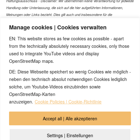
Haftungsausschluss - Disclaimer: Wir übernehmen keine Verantwortung für jedwede
Handlung oder Unterlassung, die sich auf die hier aufgeführten Informationen,
Meinungen oder Links bezieht. Dies gilt auch und insbesondere für die
gesundheitlich relevanten Beiträge, die selbstverständlich kein Ersatz für ein
Manage cookies | Cookies verwalten
Gespräch mit dem Arzt Ihres Vertrauens darstellen können. Bei den Texten auf
dieser Webseite handelt es sich nicht um Therapieempfehlungen oder gar um den
EN: This website stores as few cookies as possible - apart
Versuch einer Diagnose oder Behandlung! Wir übernehmen keinerlei Gewähr für die
from the technically absolutely necessary cookies, only those
Korrektheit, Aktualität, Vollständigkeit oder Qualität der Informationen auf dieser
used to integrate YouTube videos and display
Website. Zusätzlich müssen wir jede Haftung oder Garantie ausschließen. Dies gilt
OpenStreetMap maps.
auch für alle Verweise (Links), die direkt oder indirekt angeboten werden. Wir
können für die Inhalte solcher externen Sites, die Sie mittels eines Links oder
DE: Diese Webseite speichert so wenig Cookies wie möglich -
sonstiger Hinweise erreichen, keine Verantwortung übernehmen. Ferner haften wir
neben den technisch absolut notwendigen Cookies lediglich
nicht für direkte oder indirekte Schäden, die auf Informationen zurückgeführt werden
solche, um Youtube-Videos einzubinden sowie
können, die auf diesen externen Websites stehen
OpenStreetMap-Karten
anzuzeigen.
Cookie Policies | Cookie-Richtlinie
© 2026 by Ingmar Marquardt
Accept all | Alle akzeptieren
Áttekintés
Impresszum
Adatvédelmi Irányelvek
Settings | Einstellungen
Kapcsolat
Cookie Policy (EU)