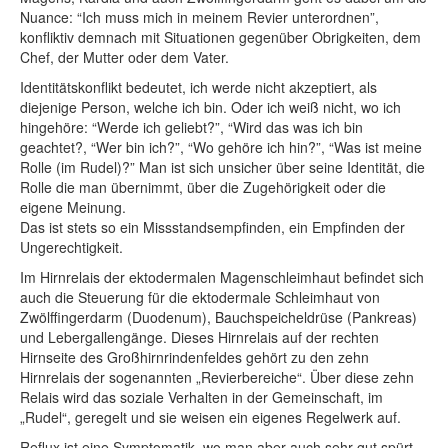
Nuance: “Ich muss mich in meinem Revier unterordnen”,
konfliktiv demnach mit Situationen gegenüber Obrigkeiten, dem
Chef, der Mutter oder dem Vater.
Identitätskonflikt bedeutet, ich werde nicht akzeptiert, als
diejenige Person, welche ich bin. Oder ich weiß nicht, wo ich
hingehöre: “Werde ich geliebt?”, “Wird das was ich bin
geachtet?, “Wer bin ich?”, “Wo gehöre ich hin?”, “Was ist meine
Rolle (im Rudel)?” Man ist sich unsicher über seine Identität, die
Rolle die man übernimmt, über die Zugehörigkeit oder die
eigene Meinung.
Das ist stets so ein Missstandsempfinden, ein Empfinden der
Ungerechtigkeit.
Im Hirnrelais der ektodermalen Magenschleimhaut befindet sich
auch die Steuerung für die ektodermale Schleimhaut von
Zwölffingerdarm (Duodenum), Bauchspeicheldrüse (Pankreas)
und Lebergallengänge. Dieses Hirnrelais auf der rechten
Hirnseite des Großhirnrindenfeldes gehört zu den zehn
Hirnrelais der sogenannten „Revierbereiche“. Über diese zehn
Relais wird das soziale Verhalten in der Gemeinschaft, im
„Rudel“, geregelt und sie weisen ein eigenes Regelwerk auf.
Reflux ist eine Symptomatik, wo man aber auch sehr gut spürt,