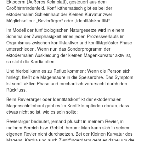
Ektoderm (Äußeres Keimblatt), gesteuert aus dem
Großhirnrindenfeld. Konfliktthematisch gibt es bei der
ektodermalen Schleimhaut der Kleinen Kurvatur zwei
Möglichkeiten: „Revierärger“ oder „Identitätskonflikt“.
Im Modell der fünf biologischen Naturgesetze wird in einem
Schema der Zweiphasigkeit eines jeden Prozessverlaufs im
Organismus zwischen konfliktaktiver und konfliktgelöster Phase
unterschieden. Wenn nun das Sonderprogramm der
ektodermalen Auskleidung der kleinen Magenkurvatur aktiv ist,
so steht die Kardia offen.
Und hierbei kann es zu Reflux kommen: Wenn die Person sich
hinlegt, fließt die Magensäure in die Speiseröhre. Das Symptom
ist somit aktive Phase und mechanisch verursacht durch den
Rückfluss.
Beim Revierärger oder Identitätskonflikt der ektodermalen
Magenschleimhaut geht es im Konfliktempfinden darum, dass
etwas nicht so ist, wie es sein sollte:
Revierärger bedeutet, jemand pfuscht in meinem Revier, in
meinem Bereich bzw. Gebiet, herum: Man kann sich in seinem
eigenen Revier nicht durchsetzen. Bei der Kleinen Kurvatur des
Magens, Kardia und auch Zwölffingerdarm geht es dabei um die