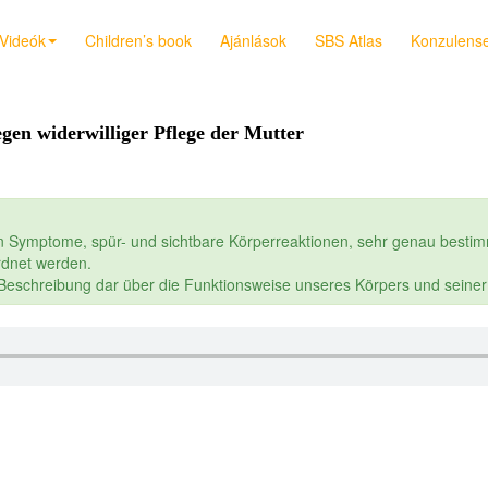
Videók
Children’s book
Ajánlások
SBS Atlas
Konzulensek
gen widerwilliger Pflege der Mutter
n Symptome, spür- und sichtbare Körperreaktionen, sehr genau bestim
dnet werden.
e Beschreibung dar über die Funktionsweise unseres Körpers und seine