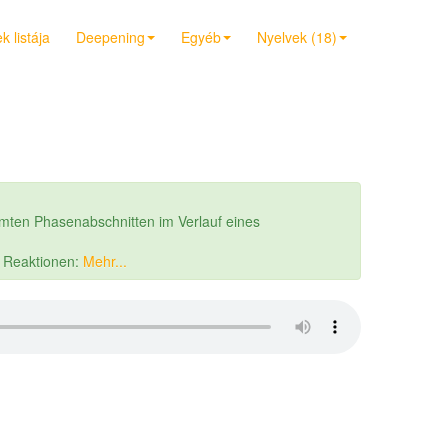
 listája
Deepening
Egyéb
Nyelvek (18)
mten Phasenabschnitten im Verlauf eines
r Reaktionen:
Mehr...