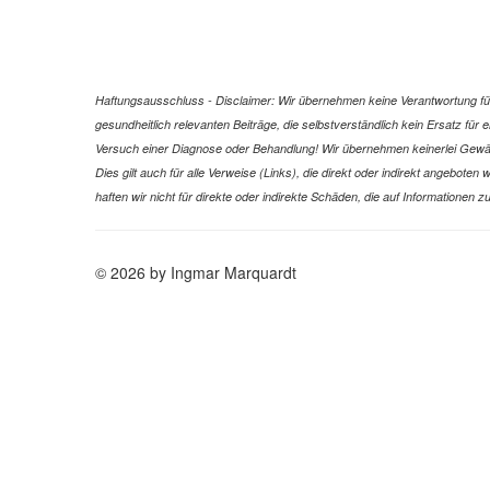
Haftungsausschluss - Disclaimer: Wir übernehmen keine Verantwortung für 
gesundheitlich relevanten Beiträge, die selbstverständlich kein Ersatz fü
Versuch einer Diagnose oder Behandlung! Wir übernehmen keinerlei Gewähr f
Dies gilt auch für alle Verweise (Links), die direkt oder indirekt angebote
haften wir nicht für direkte oder indirekte Schäden, die auf Informatione
© 2026 by Ingmar Marquardt