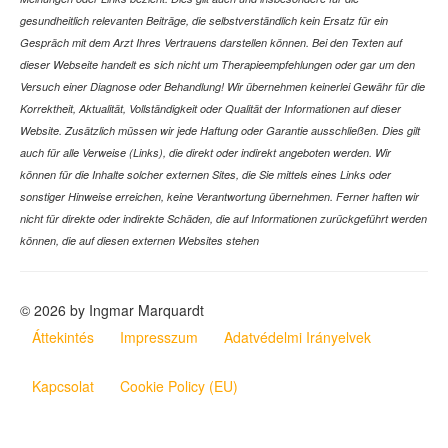
gesundheitlich relevanten Beiträge, die selbstverständlich kein Ersatz für ein
Gespräch mit dem Arzt Ihres Vertrauens darstellen können. Bei den Texten auf
dieser Webseite handelt es sich nicht um Therapieempfehlungen oder gar um den
Versuch einer Diagnose oder Behandlung! Wir übernehmen keinerlei Gewähr für die
Korrektheit, Aktualität, Vollständigkeit oder Qualität der Informationen auf dieser
Website. Zusätzlich müssen wir jede Haftung oder Garantie ausschließen. Dies gilt
auch für alle Verweise (Links), die direkt oder indirekt angeboten werden. Wir
können für die Inhalte solcher externen Sites, die Sie mittels eines Links oder
sonstiger Hinweise erreichen, keine Verantwortung übernehmen. Ferner haften wir
nicht für direkte oder indirekte Schäden, die auf Informationen zurückgeführt werden
können, die auf diesen externen Websites stehen
© 2026 by Ingmar Marquardt
Áttekintés
Impresszum
Adatvédelmi Irányelvek
Kapcsolat
Cookie Policy (EU)